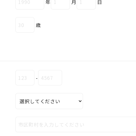
年
月
日
歳
-