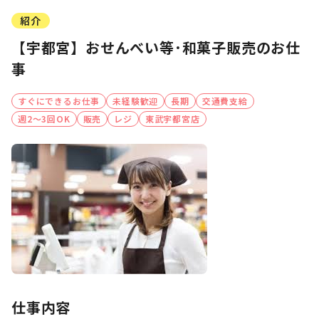
紹介
【宇都宮】おせんべい等･和菓子販売のお仕
事
すぐにできるお仕事
未経験歓迎
長期
交通費支給
週2～3回OK
販売
レジ
東武宇都宮店
仕事内容